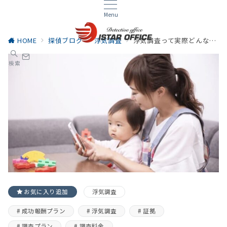
Menu
HOME
探偵ブログ
浮気調査
浮気調査って実際どんなものだろう？～既婚女性のためのガイド～
検索
お気に入り追加
浮気調査
成功報酬プラン
浮気調査
証拠
調査プラン
調査料金