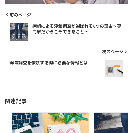
前のページ
投
探偵による浮気調査が選ばれる6つの理由～専
稿
門家だからこそできること～
ナ
ビ
次のページ
ゲ
浮気調査を依頼する際に必要な情報とは
ー
シ
ョ
関連記事
ン