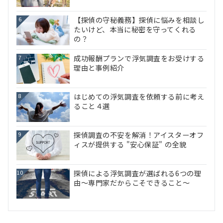
【探偵の守秘義務】探偵に悩みを相談し
6
たいけど、本当に秘密を守ってくれる
の？
成功報酬プランで浮気調査をお受けする
7
理由と事例紹介
はじめての浮気調査を依頼する前に考え
8
ること４選
探偵調査の不安を解消！アイスターオフ
9
ィスが提供する "安心保証" の全貌
探偵による浮気調査が選ばれる6つの理
10
由～専門家だからこそできること～