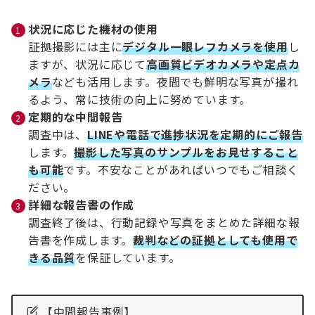
状況に応じた機材の使用
証拠撮影には主に
デジタル一眼レフカメラを使用
し
ますが、状況に応じて
高画質ビデオカメラや定点カ
メラ
なども活用します。夜間でも鮮明な写真が撮れ
るよう、常に技術の向上に努めています。
定期的な中間報告
調査中は、
LINEや電話で進捗状況を定期的にご報告
します。
撮影した写真のサンプルをお見せすること
も可能
です。不安なことがあればいつでもご相談く
ださい。
詳細な報告書の作成
調査終了後は、行動記録や写真をまとめた詳細な報
告書を作成します。
裁判などの証拠としても使用で
きる品質
を保証しています。
【中間報告事例】