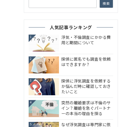
検索
人気記事ランキング
浮気・不倫調査にかかる費
1
用と期間について
探偵に匿名でも調査を依頼
2
はできますか？
探偵に浮気調査を依頼する
3
か悩んだ時に確認しておき
たいこと
突然の離婚要求は不倫のサ
4
イン？離婚を急ぐパートナ
ーの本当の理由を探る
なぜ浮気調査は専門家に依
5