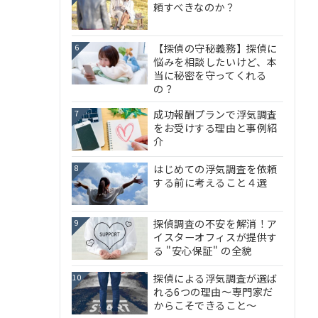
頼すべきなのか？
【探偵の守秘義務】探偵に
6
悩みを相談したいけど、本
当に秘密を守ってくれる
の？
成功報酬プランで浮気調査
7
をお受けする理由と事例紹
介
はじめての浮気調査を依頼
8
する前に考えること４選
探偵調査の不安を解消！ア
9
イスターオフィスが提供す
る "安心保証" の全貌
探偵による浮気調査が選ば
10
れる6つの理由～専門家だ
からこそできること～