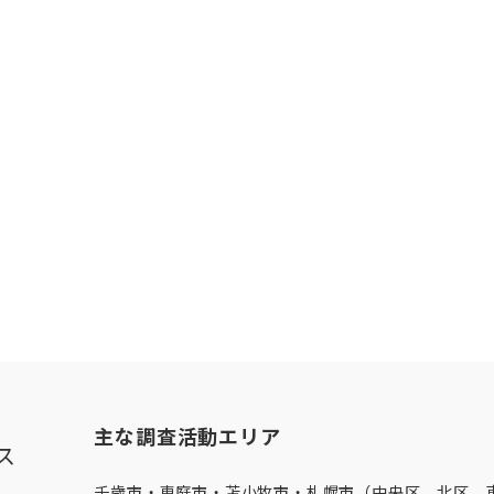
主な調査活動エリア
ス
千歳市・
恵庭市
・
苫小牧市
・
札幌市（中央区、北区、