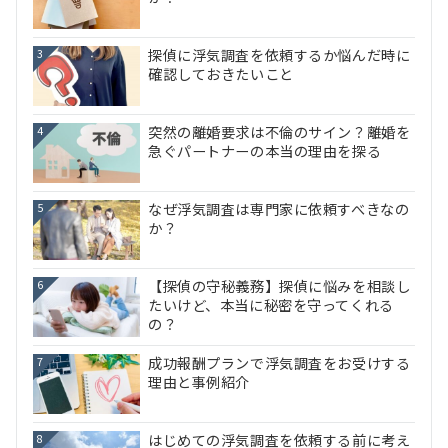
探偵に浮気調査を依頼するか悩んだ時に
3
確認しておきたいこと
突然の離婚要求は不倫のサイン？離婚を
4
急ぐパートナーの本当の理由を探る
なぜ浮気調査は専門家に依頼すべきなの
5
か？
【探偵の守秘義務】探偵に悩みを相談し
6
たいけど、本当に秘密を守ってくれる
の？
成功報酬プランで浮気調査をお受けする
7
理由と事例紹介
はじめての浮気調査を依頼する前に考え
8