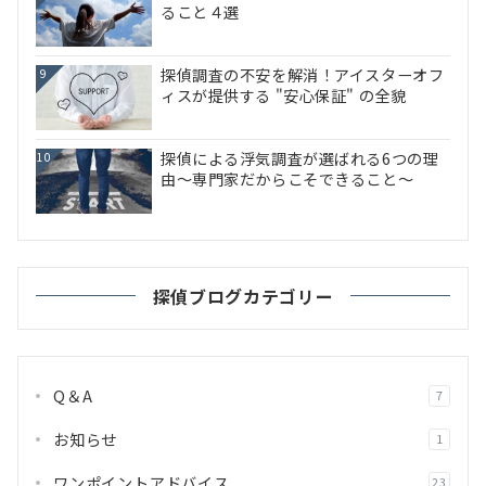
ること４選
探偵調査の不安を解消！アイスターオフ
9
ィスが提供する "安心保証" の全貌
探偵による浮気調査が選ばれる6つの理
10
由～専門家だからこそできること～
探偵ブログカテゴリー
Q＆A
7
お知らせ
1
ワンポイントアドバイス
23