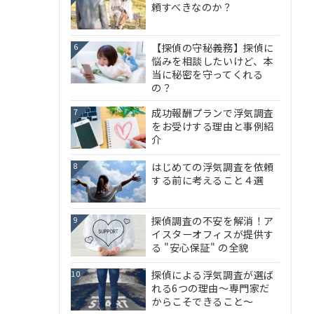
頼すべきなのか？
【探偵の守秘義務】探偵に
6
悩みを相談したいけど、本
当に秘密を守ってくれる
の？
成功報酬プランで浮気調査
7
をお受けする理由と事例紹
介
はじめての浮気調査を依頼
8
する前に考えること４選
探偵調査の不安を解消！ア
9
イスターオフィスが提供す
る "安心保証" の全貌
探偵による浮気調査が選ば
10
れる6つの理由～専門家だ
からこそできること～