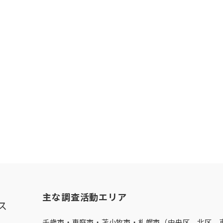
主な調査活動エリア
ス
千歳市・
恵庭市
・
苫小牧市
・
札幌市（中央区、北区、