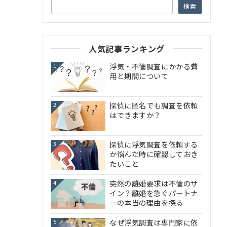
検索
人気記事ランキング
浮気・不倫調査にかかる費
1
用と期間について
探偵に匿名でも調査を依頼
2
はできますか？
探偵に浮気調査を依頼する
3
か悩んだ時に確認しておき
たいこと
突然の離婚要求は不倫のサ
4
イン？離婚を急ぐパートナ
ーの本当の理由を探る
なぜ浮気調査は専門家に依
5