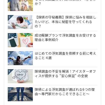
か？
【探偵の守秘義務】探偵に悩みを相談し
6
たいけど、本当に秘密を守ってくれる
の？
成功報酬プランで浮気調査をお受けする
7
理由と事例紹介
はじめての浮気調査を依頼する前に考え
8
ること４選
探偵調査の不安を解消！アイスターオフ
9
ィスが提供する "安心保証" の全貌
探偵による浮気調査が選ばれる6つの理
10
由～専門家だからこそできること～