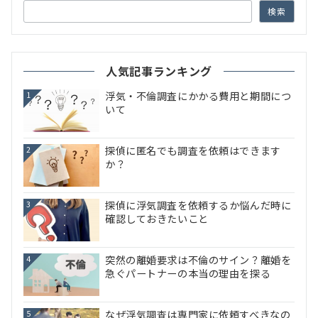
検索
人気記事ランキング
浮気・不倫調査にかかる費用と期間につ
1
いて
探偵に匿名でも調査を依頼はできます
2
か？
探偵に浮気調査を依頼するか悩んだ時に
3
確認しておきたいこと
突然の離婚要求は不倫のサイン？離婚を
4
急ぐパートナーの本当の理由を探る
なぜ浮気調査は専門家に依頼すべきなの
5