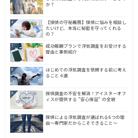
か？
【探偵の守秘義務】探偵に悩みを相談し
6
たいけど、本当に秘密を守ってくれる
の？
成功報酬プランで浮気調査をお受けする
7
理由と事例紹介
はじめての浮気調査を依頼する前に考え
8
ること４選
探偵調査の不安を解消！アイスターオフ
9
ィスが提供する "安心保証" の全貌
探偵による浮気調査が選ばれる6つの理
10
由～専門家だからこそできること～