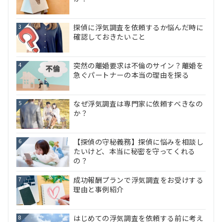
探偵に浮気調査を依頼するか悩んだ時に
3
確認しておきたいこと
突然の離婚要求は不倫のサイン？離婚を
4
急ぐパートナーの本当の理由を探る
なぜ浮気調査は専門家に依頼すべきなの
5
か？
【探偵の守秘義務】探偵に悩みを相談し
6
たいけど、本当に秘密を守ってくれる
の？
成功報酬プランで浮気調査をお受けする
7
理由と事例紹介
はじめての浮気調査を依頼する前に考え
8