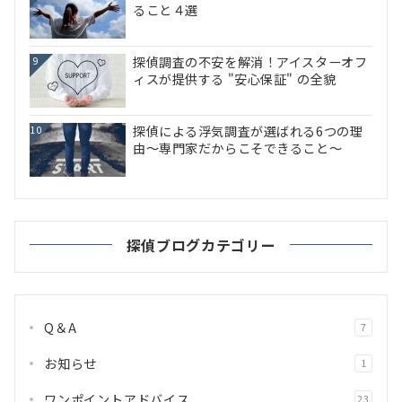
ること４選
探偵調査の不安を解消！アイスターオフ
9
ィスが提供する "安心保証" の全貌
探偵による浮気調査が選ばれる6つの理
10
由～専門家だからこそできること～
探偵ブログカテゴリー
Q＆A
7
お知らせ
1
ワンポイントアドバイス
23