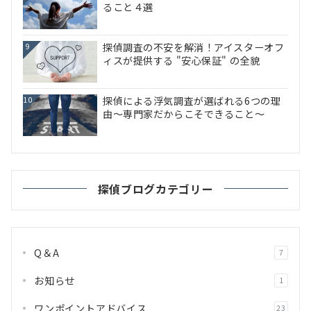
ること４選
探偵調査の不安を解消！アイスターオフ
9
ィスが提供する "安心保証" の全貌
探偵による浮気調査が選ばれる6つの理
10
由～専門家だからこそできること～
探偵ブログカテゴリー
Q＆A
7
お知らせ
1
ワンポイントアドバイス
23