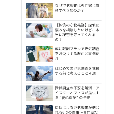
なぜ浮気調査は専門家に依
5
頼すべきなのか？
【探偵の守秘義務】探偵に
6
悩みを相談したいけど、本
当に秘密を守ってくれる
の？
成功報酬プランで浮気調査
7
をお受けする理由と事例紹
介
はじめての浮気調査を依頼
8
する前に考えること４選
探偵調査の不安を解消！ア
9
イスターオフィスが提供す
る "安心保証" の全貌
探偵による浮気調査が選ば
10
れる6つの理由～専門家だ