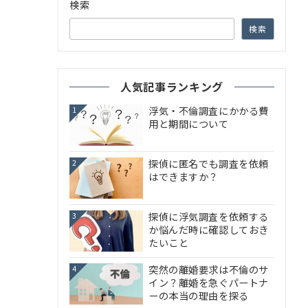
検索
検索
人気記事ランキング
浮気・不倫調査にかかる費
1
用と期間について
探偵に匿名でも調査を依頼
2
はできますか？
探偵に浮気調査を依頼する
3
か悩んだ時に確認しておき
たいこと
突然の離婚要求は不倫のサ
4
イン？離婚を急ぐパートナ
ーの本当の理由を探る