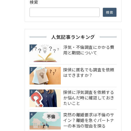
検索
検索
人気記事ランキング
浮気・不倫調査にかかる費
1
用と期間について
探偵に匿名でも調査を依頼
2
はできますか？
探偵に浮気調査を依頼する
3
か悩んだ時に確認しておき
たいこと
突然の離婚要求は不倫のサ
4
イン？離婚を急ぐパートナ
ーの本当の理由を探る