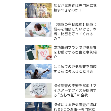
なぜ浮気調査は専門家に依
5
頼すべきなのか？
【探偵の守秘義務】探偵に
6
悩みを相談したいけど、本
当に秘密を守ってくれる
の？
成功報酬プランで浮気調査
7
をお受けする理由と事例紹
介
はじめての浮気調査を依頼
8
する前に考えること４選
探偵調査の不安を解消！ア
9
イスターオフィスが提供す
る "安心保証" の全貌
探偵による浮気調査が選ば
10
れる6つの理由～専門家だ