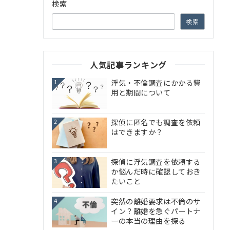
検索
検索
人気記事ランキング
浮気・不倫調査にかかる費
1
用と期間について
探偵に匿名でも調査を依頼
2
はできますか？
探偵に浮気調査を依頼する
3
か悩んだ時に確認しておき
たいこと
突然の離婚要求は不倫のサ
4
イン？離婚を急ぐパートナ
ーの本当の理由を探る