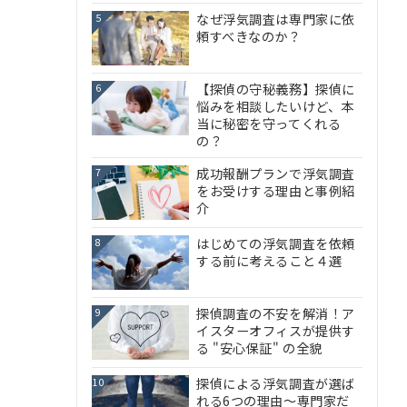
なぜ浮気調査は専門家に依
5
頼すべきなのか？
【探偵の守秘義務】探偵に
6
悩みを相談したいけど、本
当に秘密を守ってくれる
の？
成功報酬プランで浮気調査
7
をお受けする理由と事例紹
介
はじめての浮気調査を依頼
8
する前に考えること４選
探偵調査の不安を解消！ア
9
イスターオフィスが提供す
る "安心保証" の全貌
探偵による浮気調査が選ば
10
れる6つの理由～専門家だ