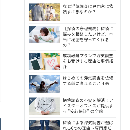
なぜ浮気調査は専門家に依
5
頼すべきなのか？
【探偵の守秘義務】探偵に
6
悩みを相談したいけど、本
当に秘密を守ってくれる
の？
成功報酬プランで浮気調査
7
をお受けする理由と事例紹
介
はじめての浮気調査を依頼
8
する前に考えること４選
探偵調査の不安を解消！ア
9
イスターオフィスが提供す
る "安心保証" の全貌
探偵による浮気調査が選ば
10
れる6つの理由～専門家だ