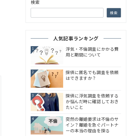
検索
検索
人気記事ランキング
浮気・不倫調査にかかる費
1
用と期間について
探偵に匿名でも調査を依頼
2
はできますか？
探偵に浮気調査を依頼する
3
か悩んだ時に確認しておき
たいこと
突然の離婚要求は不倫のサ
4
イン？離婚を急ぐパートナ
ーの本当の理由を探る