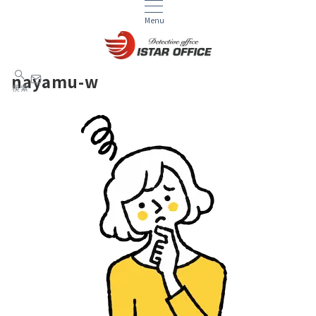
Menu
nayamu-w
検索